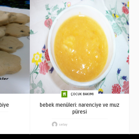
ÇOCUK BAKIMI
biye
bebek menüleri: narenciye ve muz
püresi
selay