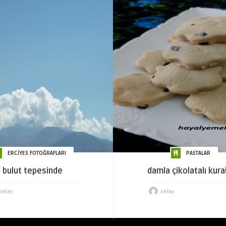
ERCİYES FOTOĞRAFLARI
PASTALAR
bulut tepesinde
damla çikolatalı kura
selay
selay