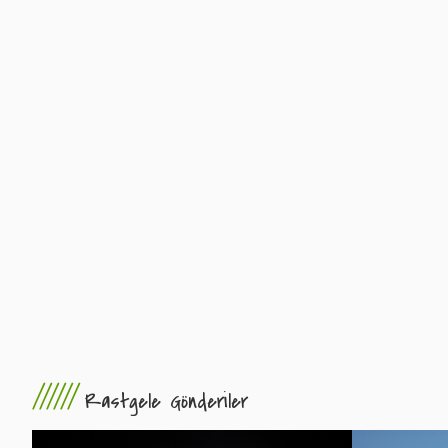
//////
Rastgele Gönderiler