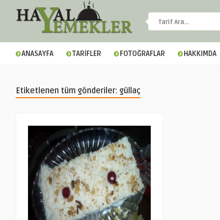
ANASAYFA
TARİFLER
FOTOĞRAFLAR
HAKKIMDA
Etiketlenen tüm gönderiler: güllaç
▼
▼