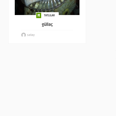
TATLILAR
güllaç
selay