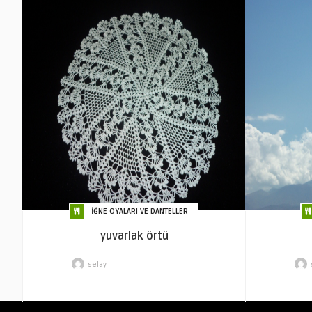
İĞNE OYALARI VE DANTELLER
yuvarlak örtü
selay