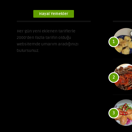
Hayal Yemekler
Her gün yeni eklenen tariflerle
2000’den fazla tarifin olduğu
1
websitemde umarım aradığınızı
bulursunuz.
2
3