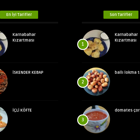
En İyi Tarifler
Son Tarifler
Karnabahar
Karnabahar
Kızartması
Kızartması
1
İSKENDER KEBAP
ballı lokma t
2
İÇLİ KÖFTE
domates çor
3