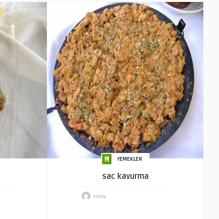
YEMEKLER
sac kavurma
selay