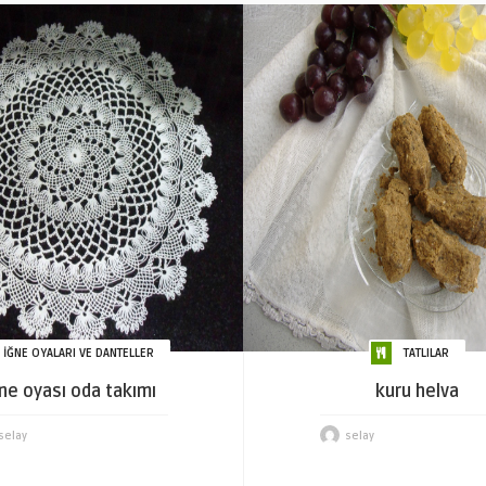
İĞNE OYALARI VE DANTELLER
TATLILAR
ğne oyası oda takımı
kuru helva
selay
selay