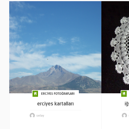
ERCİYES FOTOĞRAFLARI
erciyes kartalları
i
selay