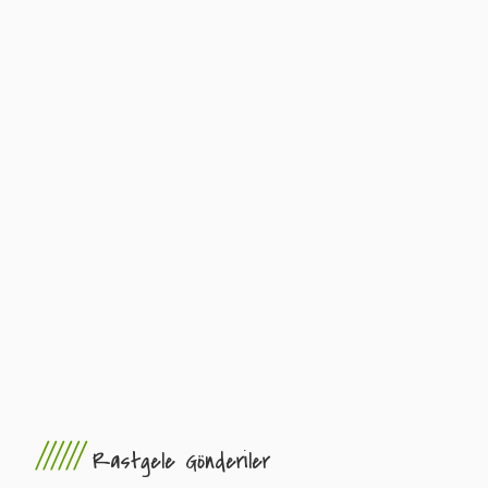
//////
Rastgele Gönderiler