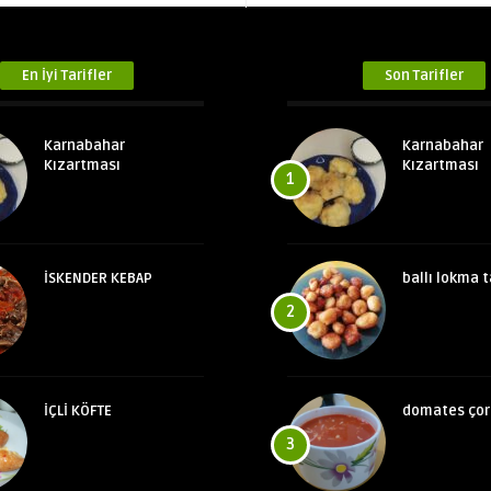
En İyi Tarifler
Son Tarifler
Karnabahar
Karnabahar
Kızartması
Kızartması
1
İSKENDER KEBAP
ballı lokma t
2
İÇLİ KÖFTE
domates çor
3