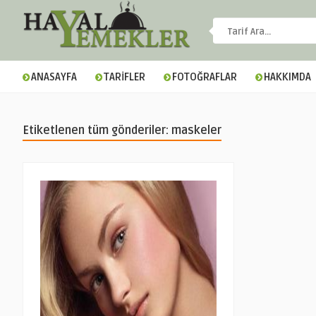
ANASAYFA
TARİFLER
FOTOĞRAFLAR
HAKKIMDA
Etiketlenen tüm gönderiler: maskeler
▼
▼