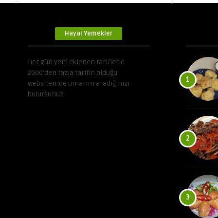
Hayal Yemekler
Her gün yeni eklenen tariflerle
2000’den fazla tarifin olduğu
1
websitemde umarım aradığınızı
bulursunuz.
2
3