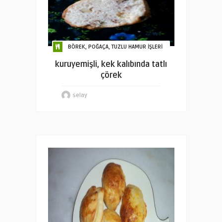
BÖREK, POĞAÇA, TUZLU HAMUR İŞLERİ
kuruyemişli, kek kalıbında tatlı
çörek
selay