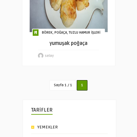
BÖREK, POĞAÇA, TUZLU HAMUR İŞLERİ
yumuşak poğaça
selay
Sayfa 1 / 1
1
TARİFLER
YEMEKLER