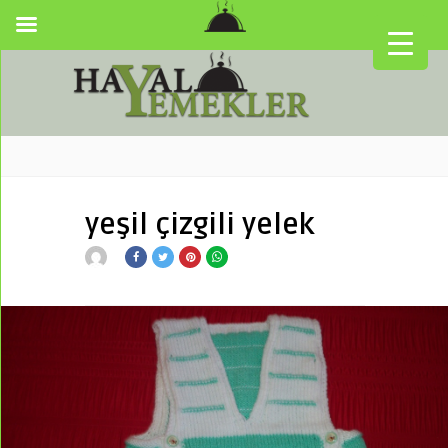
yeşil çizgili yelek
▼
▼