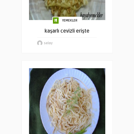
YEMEKLER
kaşarlı cevizli erişte
selay