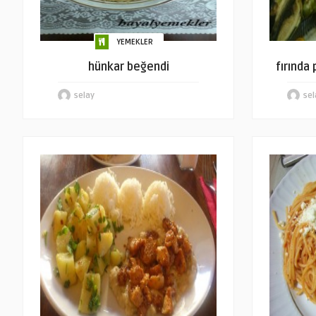
YEMEKLER
hünkar beğendi
fırında
selay
sel