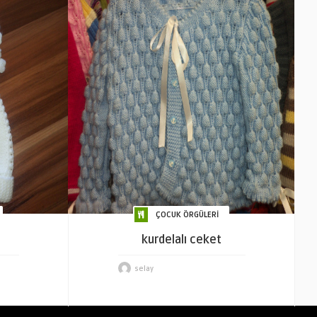
ÇOCUK ÖRGÜLERİ
kurdelalı ceket
selay