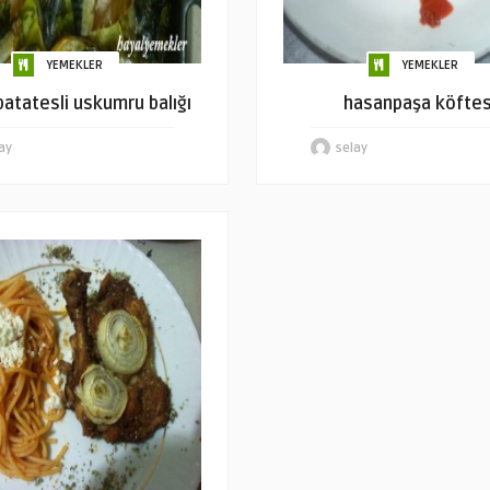
YEMEKLER
YEMEKLER
 patatesli uskumru balığı
hasanpaşa köftes
ay
selay