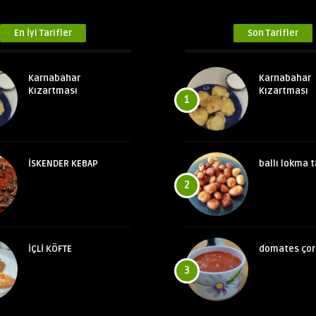
En İyi Tarifler
Son Tarifler
Karnabahar
Karnabahar
Kızartması
Kızartması
1
İSKENDER KEBAP
ballı lokma t
2
İÇLİ KÖFTE
domates çor
3