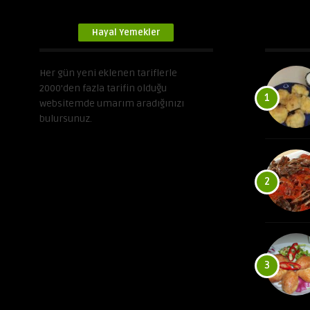
Hayal Yemekler
Her gün yeni eklenen tariflerle
2000’den fazla tarifin olduğu
1
websitemde umarım aradığınızı
bulursunuz.
2
3