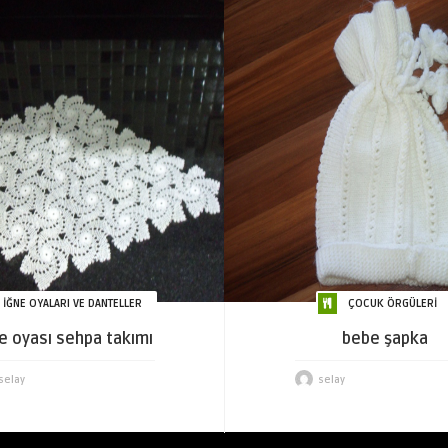
İĞNE OYALARI VE DANTELLER
ÇOCUK ÖRGÜLERİ
e oyası sehpa takımı
bebe şapka
selay
selay