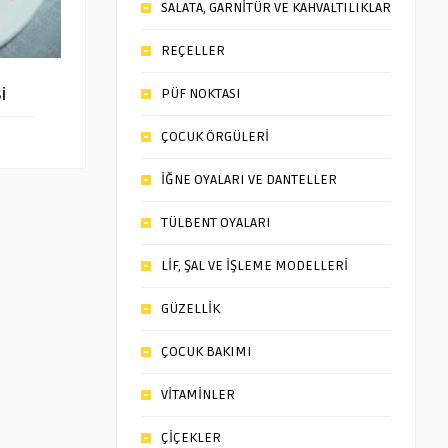
SALATA, GARNİTÜR VE KAHVALTILIKLAR
REÇELLER
i
PÜF NOKTASI
ÇOCUK ÖRGÜLERİ
İĞNE OYALARI VE DANTELLER
TÜLBENT OYALARI
LİF, ŞAL VE İŞLEME MODELLERİ
GÜZELLİK
ÇOCUK BAKIMI
VİTAMİNLER
ÇİÇEKLER