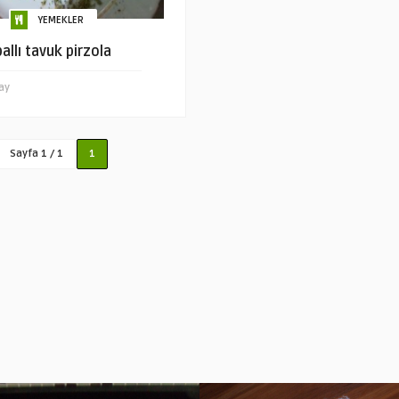
YEMEKLER
ballı tavuk pirzola
ay
Sayfa 1 / 1
1