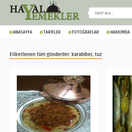
ANASAYFA
TARİFLER
FOTOĞRAFLAR
HAKKIMDA
Etiketlenen tüm gönderiler: karabiber, tuz
▼
▼