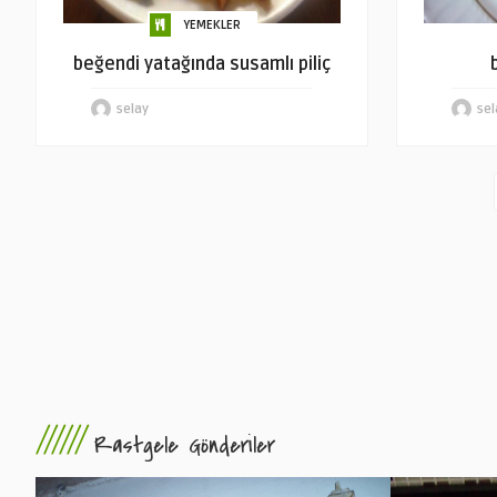
YEMEKLER
beğendi yatağında susamlı piliç
selay
sel
//////
Rastgele Gönderiler