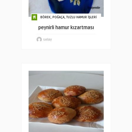
BÖREK, POĞAÇA, TUZLU HAMUR İŞLERİ
peynirli hamur kızartması
selay