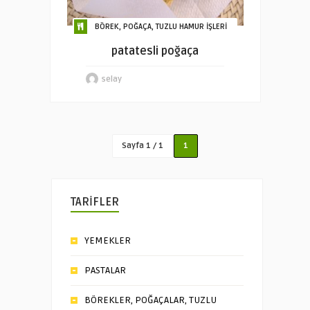
BÖREK, POĞAÇA, TUZLU HAMUR İŞLERİ
patatesli poğaça
selay
Sayfa 1 / 1
1
TARİFLER
YEMEKLER
PASTALAR
BÖREKLER, POĞAÇALAR, TUZLU