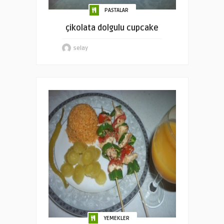
PASTALAR
çikolata dolgulu cupcake
selay
YEMEKLER