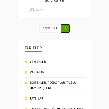
sulu köfte
selay
Sayfa 1 / 1
1
TARİFLER
YEMEKLER
PASTALAR
BÖREKLER, POĞAÇALAR, TUZLU
HAMUR İŞLERİ
TATLILAR
SALATA, GARNİTÜR VE KAHVALTILIKLAR