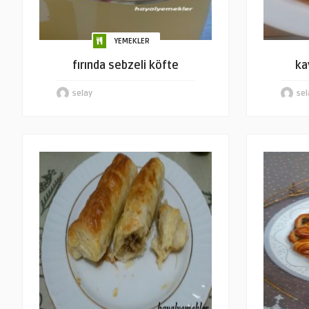
YEMEKLER
fırında sebzeli köfte
ka
selay
sel