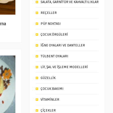
SALATA, GARNİTÜR VE KAHVALTILIKLAR
REÇELLER
rna
PÜF NOKTASI
ÇOCUK ÖRGÜLERİ
İĞNE OYALARI VE DANTELLER
TÜLBENT OYALARI
LİF, ŞAL VE İŞLEME MODELLERİ
GÜZELLİK
ÇOCUK BAKIMI
VİTAMİNLER
ÇİÇEKLER