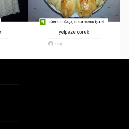
BÖREK, POĞAÇA, TUZLU HAMUR İŞLERİ
k
yelpaze çörek
selay