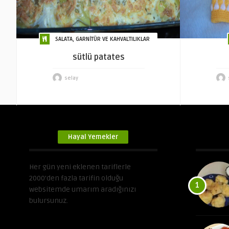
SALATA, GARNİTÜR VE KAHVALTILIKLAR
sütlü patates
selay
Hayal Yemekler
Her gün yeni eklenen tariflerle
2000’den fazla tarifin olduğu
1
websitemde umarım aradığınızı
bulursunuz.