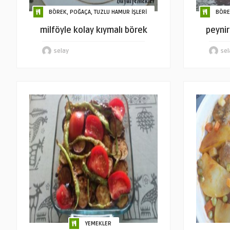
BÖREK, POĞAÇA, TUZLU HAMUR İŞLERİ
BÖRE
milföyle kolay kıymalı börek
peynir
selay
sel
YEMEKLER