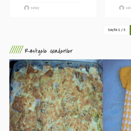
selay
sel
Sayfa 1 / 5
//////
Rastgele Gönderiler