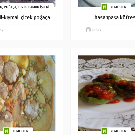
K, POĞAÇA, TUZLU HAMUR İŞLERİ
YEMEKLER
li-kıymalı çiçek poğaça
hasanpaşa köftes
ay
selay
YEMEKLER
YEMEKLER