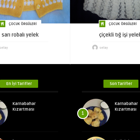
ÇOCUK ÖRGÜLERİ
ÇOCUK ÖRGÜLERİ
sarı robalı yelek
çiçekli tığ işi yele
selay
selay
En İyi Tarifler
Son Tarifler
Karnabahar
Karnabahar
Kızartması
Kızartması
1