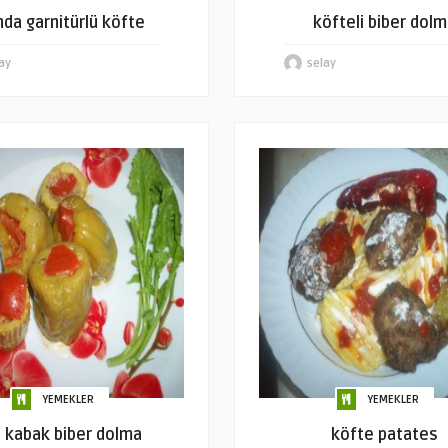
ında garnitürlü köfte
köfteli biber dolm
ay
selay
YEMEKLER
YEMEKLER
i kabak biber dolma
köfte patates