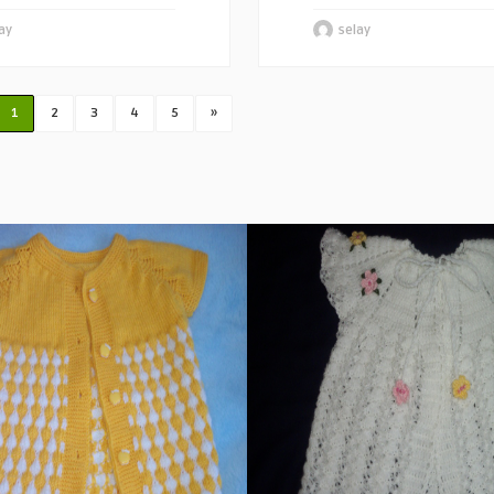
ay
selay
1
2
3
4
5
»