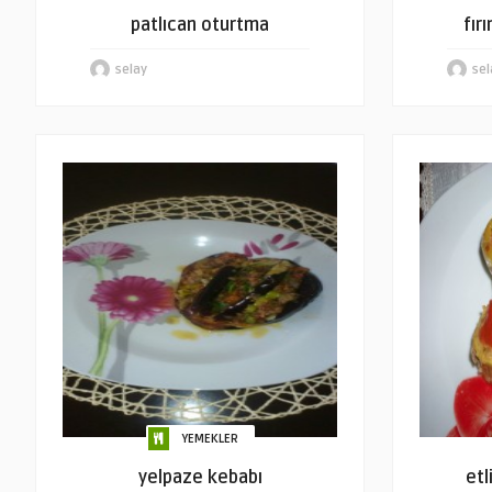
patlıcan oturtma
fır
selay
sel
YEMEKLER
yelpaze kebabı
etl