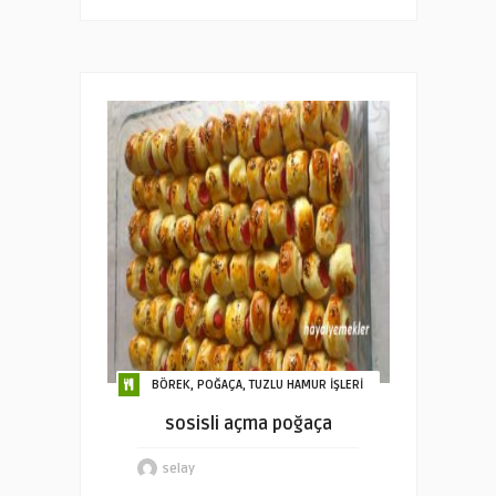
BÖREK, POĞAÇA, TUZLU HAMUR İŞLERİ
sosisli açma poğaça
selay