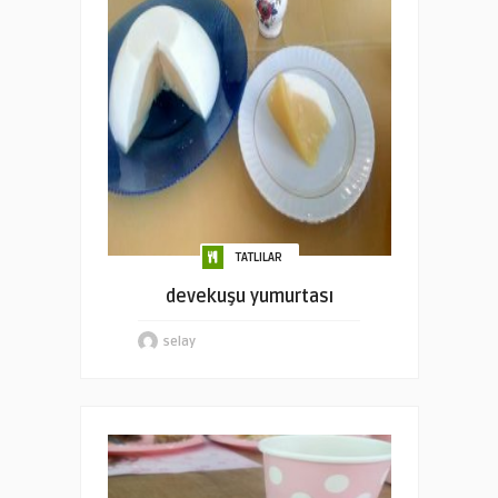
TATLILAR
devekuşu yumurtası
selay