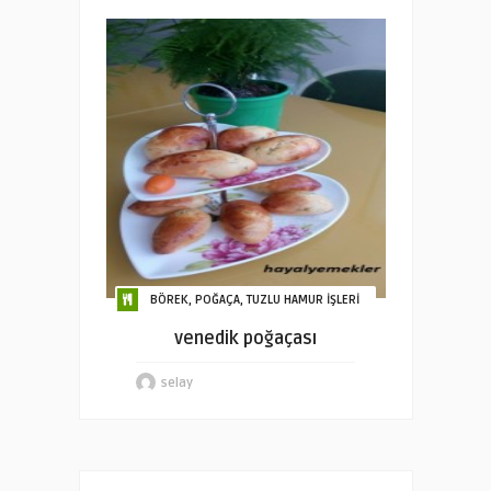
BÖREK, POĞAÇA, TUZLU HAMUR İŞLERİ
venedik poğaçası
selay