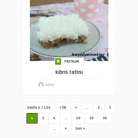
PASTALAR
kıbrıs tatlısı
selay
Sayfa 4 / 134
« İlk
«
...
2
3
4
5
6
...
10
20
30
...
»
Son »