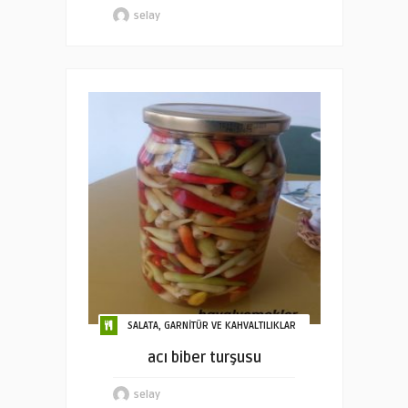
selay
SALATA, GARNİTÜR VE KAHVALTILIKLAR
acı biber turşusu
selay